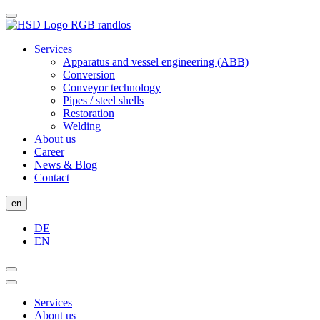
Services
Apparatus and vessel engineering (ABB)
Conversion
Conveyor technology
Pipes / steel shells
Restoration
Welding
About us
Career
News & Blog
Contact
en
DE
EN
Services
About us