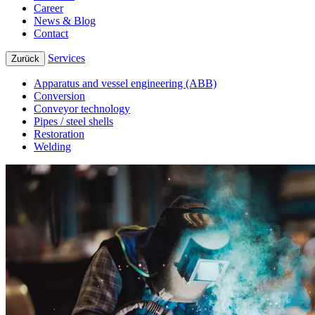
Career
News & Blog
Contact
Services
Zurück
Apparatus and vessel engineering (ABB)
Conversion
Conveyor technology
Pipes / steel shells
Restoration
Welding