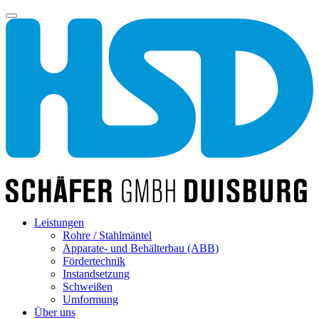
Leistungen
Rohre / Stahlmäntel
Apparate- und Behälterbau (ABB)
Fördertechnik
Instandsetzung
Schweißen
Umformung
Über uns